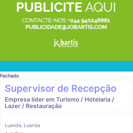
Fechado
Supervisor de Recepção
Empresa líder em Turismo / Hotelaria /
Lazer / Restauração
Luanda, Luanda