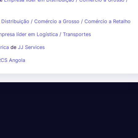
 Distribuição / Comércio a Grosso / Comércio a Retalho
presa líder em Logística / Transportes
rica
de
JJ Services
RCS Angola