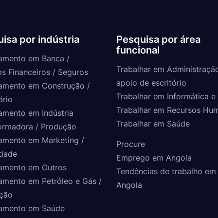
isa por indústria
Pesquisa por área
funcional
amento em Banca /
Trabalhar em Administraçã
os Financeiros / Seguros
apoio de escritório
amento em Construção /
Trabalhar em Informática e 
ário
Trabalhar em Recursos Hu
amento em Indústria
Trabalhar em Saúde
ormadora / Produção
amento em Marketing /
Procure
idade
Emprego em Angola
amento em Outros
Tendências de trabalho em
amento em Petróleo e Gás /
Angola
ção
amento em Saúde