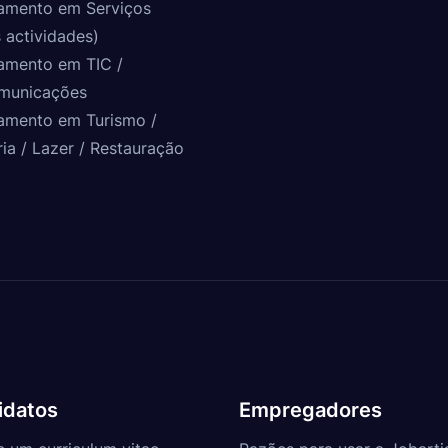
amento em Serviços
 actividades)
amento em TIC /
municações
amento em Turismo /
ria / Lazer / Restauração
idatos
Empregadores