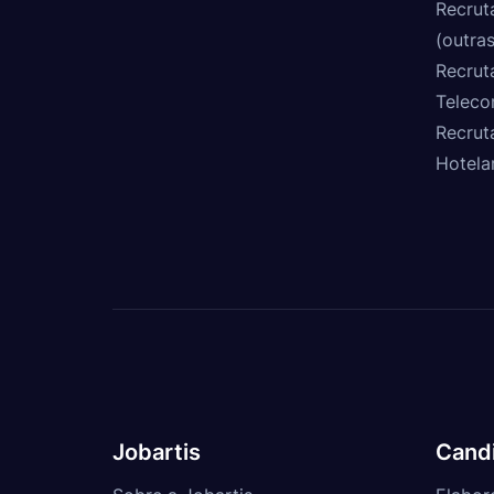
Recrut
(outras
Recrut
Teleco
Recrut
Hotela
Jobartis
Cand