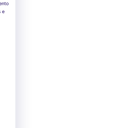
ento
s e