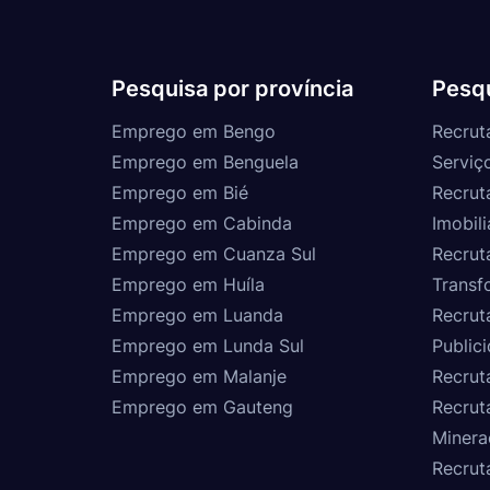
Pesquisa por província
Pesqu
Emprego em Bengo
Recrut
Emprego em Benguela
Serviç
Emprego em Bié
Recrut
Emprego em Cabinda
Imobili
Emprego em Cuanza Sul
Recrut
Emprego em Huíla
Transf
Emprego em Luanda
Recrut
Emprego em Lunda Sul
Public
Emprego em Malanje
Recrut
Emprego em Gauteng
Recrut
Minera
Recrut