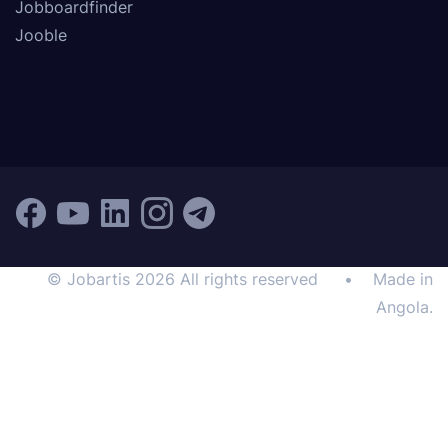
Jobboardfinder
Jooble
© Jobartis 2026 All rights reserved
•
Made in
Angola.