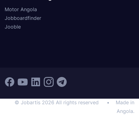
Motor Angola
Jobboardfinder
Jooble
© Jobartis 2026 All rights reserved
•
Made in
Angola.