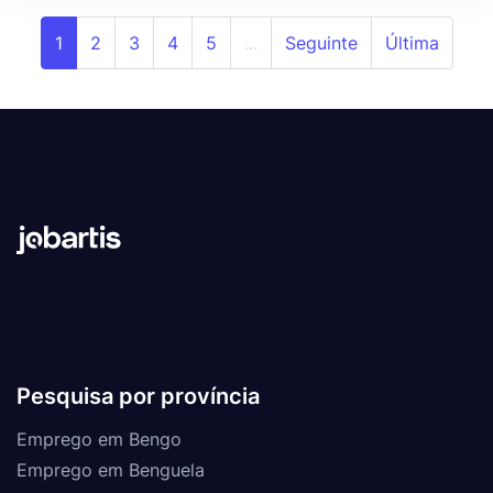
1
2
3
4
5
...
Seguinte
Última
Pesquisa por província
Emprego em Bengo
Emprego em Benguela