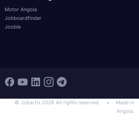
Motor Angola
Jobboardfinder
Jooble
© Jobartis 2026 All rights reserved
•
Made in
Angola.