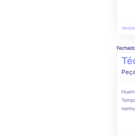
Vendas
Fechad
Té
Peça
Huam
Tempo
nenhu