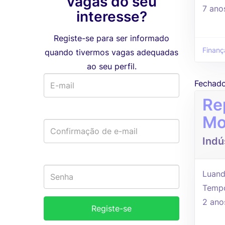
vagas do seu
7 ano
interesse?
Registe-se para ser informado
Finanç
quando tivermos vagas adequadas
ao seu perfil.
Fechad
Re
Mo
Indú
Luand
Tempo
2 ano