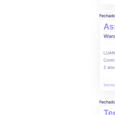
Fechad
As
Wang
LUAN
Contr
2 ano
Secret
Fechad
Te