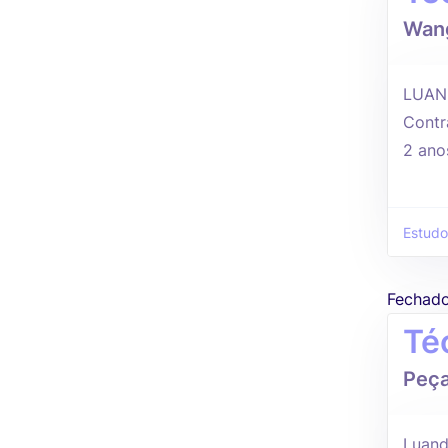
Wang
LUAN
Contr
2 ano
Estudo
Fechad
Té
Peça
Luand