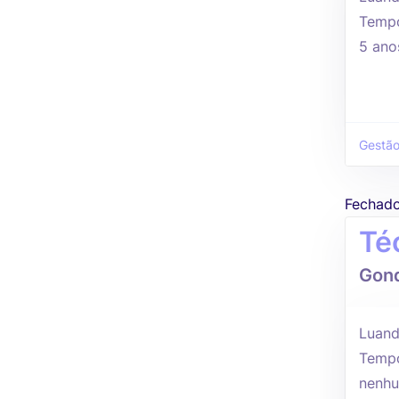
Tempo
5 ano
Gestão
Fechad
Té
Gond
Luand
Tempo
nenhu