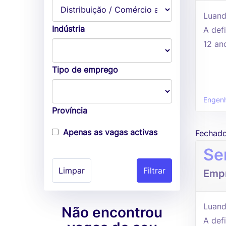
Luand
Indústria
A defi
12 an
Tipo de emprego
Engenh
Província
Apenas as vagas activas
Fechad
Se
Limpar
Empr
Luand
Não encontrou
A defi