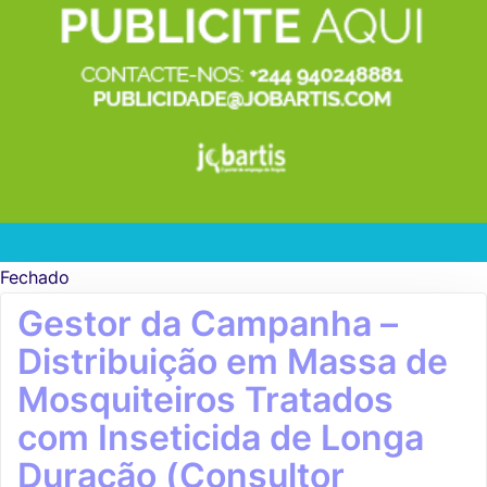
Fechado
Gestor da Campanha –
Distribuição em Massa de
Mosquiteiros Tratados
com Inseticida de Longa
Duração (Consultor