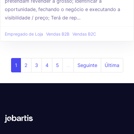
pretendam revender a grosso; Identificar a
oportunidade, fechando o negócio e executando a
visibilidade / preço; Terá de rep...
Empregado de Loja
Vendas B2B
Vendas B2C
1
2
3
4
5
...
Seguinte
Última