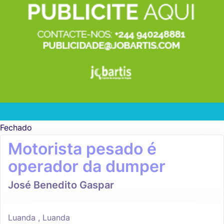
Fechado
Motorista pesado é
operador da dumper
José Benedito Gaspar
Luanda , Luanda