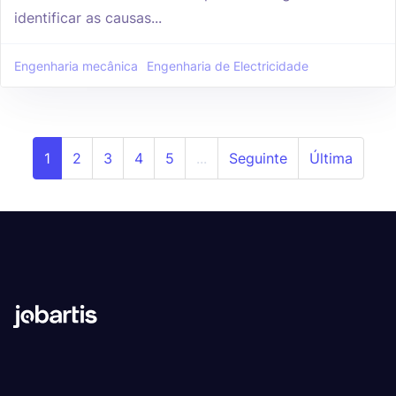
identificar as causas...
Engenharia mecânica
Engenharia de Electricidade
1
2
3
4
5
...
Seguinte
Última