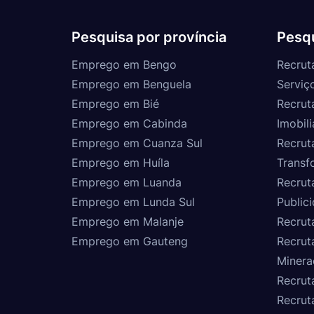
Pesquisa por província
Pesqu
Emprego em Bengo
Recrut
Emprego em Benguela
Serviç
Emprego em Bié
Recrut
Emprego em Cabinda
Imobili
Emprego em Cuanza Sul
Recrut
Emprego em Huíla
Transf
Emprego em Luanda
Recrut
Emprego em Lunda Sul
Public
Emprego em Malanje
Recrut
Emprego em Gauteng
Recrut
Minera
Recrut
Recrut