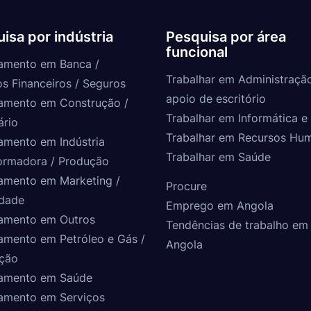
isa por indústria
Pesquisa por área
funcional
amento em Banca /
Trabalhar em Administraçã
os Financeiros / Seguros
apoio de escritório
amento em Construção /
Trabalhar em Informática e 
ário
Trabalhar em Recursos Hu
amento em Indústria
Trabalhar em Saúde
ormadora / Produção
amento em Marketing /
Procure
idade
Emprego em Angola
amento em Outros
Tendências de trabalho em
amento em Petróleo e Gás /
Angola
ção
amento em Saúde
amento em Serviços