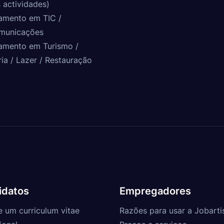
 actividades)
amento em TIC /
municações
amento em Turismo /
ria / Lazer / Restauração
idatos
Empregadores
e um curriculum vitae
Razões para usar a Jobarti