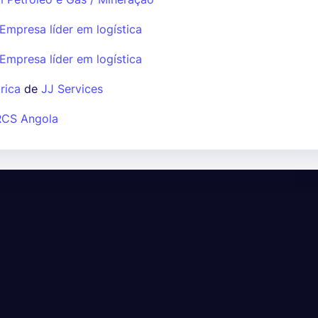
Empresa líder em logística
Empresa líder em logística
rica
de
JJ Services
RCS Angola