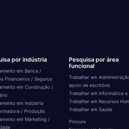
isa por indústria
Pesquisa por área
funcional
amento em Banca /
Trabalhar em Administraçã
os Financeiros / Seguros
apoio de escritório
amento em Construção /
Trabalhar em Informática e 
ário
Trabalhar em Recursos Hu
amento em Indústria
Trabalhar em Saúde
ormadora / Produção
amento em Marketing /
Procure
idade