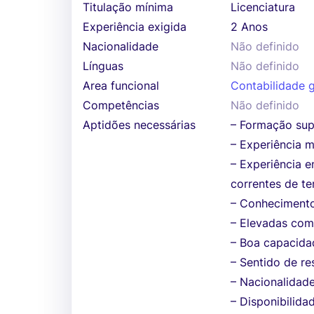
Titulação mínima
Licenciatura
Experiência exigida
2 Anos
Nacionalidade
Não definido
Línguas
Não definido
Area funcional
Contabilidade g
Competências
Não definido
Aptidões necessárias
– Formação supe
– Experiência 
– Experiência e
correntes de te
– Conhecimento
– Elevadas com
– Boa capacida
– Sentido de re
– Nacionalidad
– Disponibilida