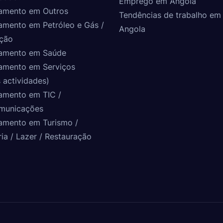
Emprego em Angola
amento em Outros
Tendências de trabalho em
amento em Petróleo e Gás /
Angola
ção
amento em Saúde
amento em Serviços
 actividades)
amento em TIC /
municações
amento em Turismo /
ria / Lazer / Restauração