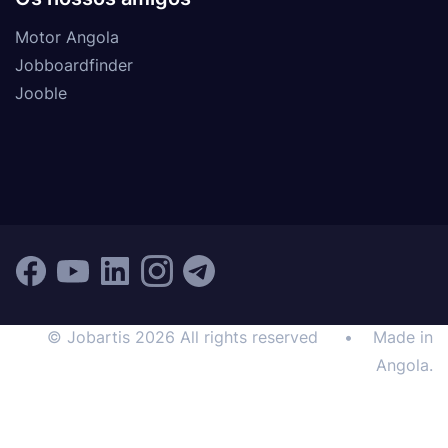
Motor Angola
Jobboardfinder
Jooble
© Jobartis 2026 All rights reserved
•
Made in
Angola.