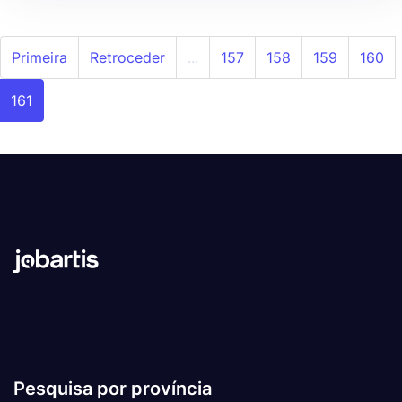
Primeira
Retroceder
...
157
158
159
160
161
Pesquisa por província