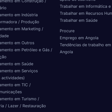
amento em Construção /
Trabalhar em Informática e 
ário
Trabalhar em Recursos Hu
amento em Indústria
Trabalhar em Saúde
ormadora / Produção
amento em Marketing /
Procure
idade
Emprego em Angola
amento em Outros
Tendências de trabalho em
amento em Petróleo e Gás /
Angola
ção
amento em Saúde
amento em Serviços
 actividades)
amento em TIC /
municações
amento em Turismo /
ria / Lazer / Restauração