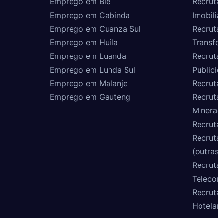
Emprego em Bié
Recrut
Emprego em Cabinda
Imobili
Emprego em Cuanza Sul
Recrut
Emprego em Huíla
Transf
Emprego em Luanda
Recrut
Emprego em Lunda Sul
Public
Emprego em Malanje
Recrut
Emprego em Gauteng
Recrut
Minera
Recrut
Recrut
(outras
Recrut
Teleco
Recrut
Hotela