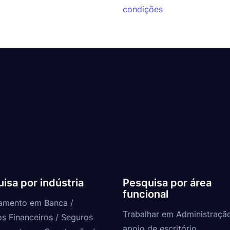
condições
isa por indústria
Pesquisa por área
funcional
amento em Banca /
Trabalhar em Administraçã
os Financeiros / Seguros
apoio de escritório