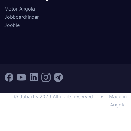
Motor Angola
Jobboardfinder
Jooble
© Jobartis 2026 All rights reserved
•
Made in
Angola.