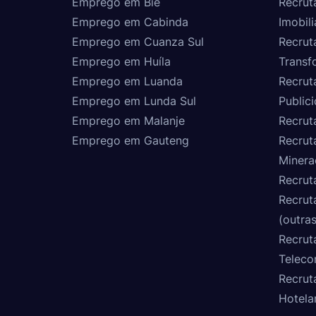
Emprego em Bié
Recrut
Emprego em Cabinda
Imobili
Emprego em Cuanza Sul
Recrut
Emprego em Huíla
Transf
Emprego em Luanda
Recrut
Emprego em Lunda Sul
Public
Emprego em Malanje
Recrut
Emprego em Gauteng
Recrut
Minera
Recrut
Recrut
(outras
Recrut
Teleco
Recrut
Hotela