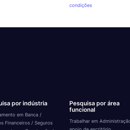
condições
isa por indústria
Pesquisa por área
funcional
amento em Banca /
Trabalhar em Administraçã
os Financeiros / Seguros
apoio de escritório