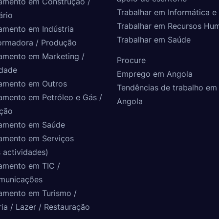
amento em Construção /
Trabalhar em Informática e 
ário
Trabalhar em Recursos Hu
amento em Indústria
Trabalhar em Saúde
ormadora / Produção
amento em Marketing /
Procure
idade
Emprego em Angola
amento em Outros
Tendências de trabalho em
amento em Petróleo e Gás /
Angola
ção
amento em Saúde
amento em Serviços
 actividades)
amento em TIC /
municações
amento em Turismo /
ria / Lazer / Restauração