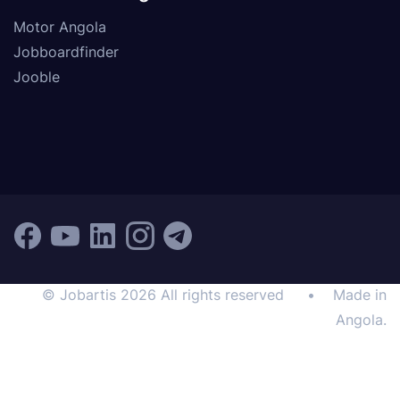
Motor Angola
Jobboardfinder
Jooble
© Jobartis 2026 All rights reserved
•
Made in
Angola.