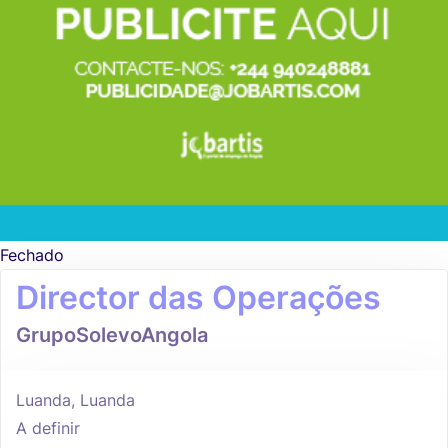
Fechado
Director das Operações
GrupoSolevoAngola
Luanda, Luanda
A definir