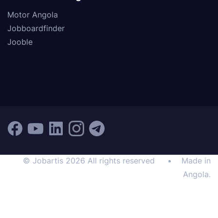
Motor Angola
Jobboardfinder
Jooble
© Jobartis 2026 All rights reserved
•
Made in
Angola.