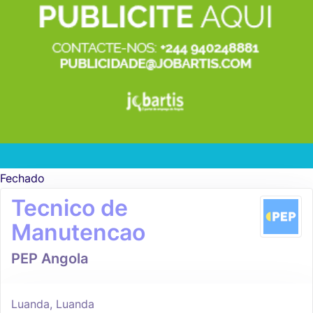
Fechado
Tecnico de
Manutencao
PEP Angola
Luanda, Luanda