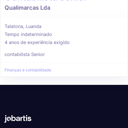
Qualimarcas Lda
Talatona, Luanda
Tempo indeterminado
4 anos de experiência exigido
contabilista Senior
Finanças e contabilidade