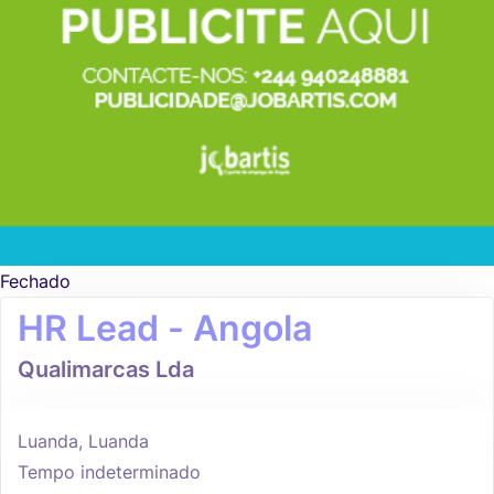
Fechado
HR Lead - Angola
Qualimarcas Lda
Luanda, Luanda
Tempo indeterminado