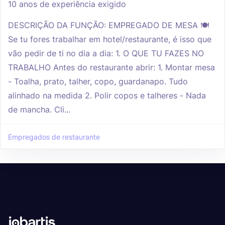
10 anos de experiência exigido
DESCRIÇÃO DA FUNÇÃO: EMPREGADO DE MESA 🍽️
Se tu fores trabalhar em hotel/restaurante, é isso que
vão pedir de ti no dia a dia: 1. O QUE TU FAZES NO
TRABALHO Antes do restaurante abrir: 1. Montar mesa
- Toalha, prato, talher, copo, guardanapo. Tudo
alinhado na medida 2. Polir copos e talheres - Nada
de mancha. Cli...
Empregados de restaurante