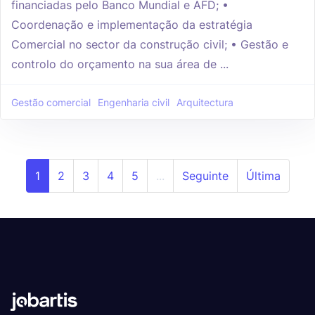
financiadas pelo Banco Mundial e AFD; •
Coordenação e implementação da estratégia
Comercial no sector da construção civil; • Gestão e
controlo do orçamento na sua área de ...
Gestão comercial
Engenharia civil
Arquitectura
1
2
3
4
5
...
Seguinte
Última