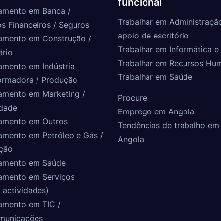
funcional
amento em Banca /
Trabalhar em Administraçã
os Financeiros / Seguros
apoio de escritório
amento em Construção /
Trabalhar em Informática e 
ário
Trabalhar em Recursos Hu
amento em Indústria
Trabalhar em Saúde
ormadora / Produção
amento em Marketing /
Procure
idade
Emprego em Angola
amento em Outros
Tendências de trabalho em
amento em Petróleo e Gás /
Angola
ção
amento em Saúde
amento em Serviços
 actividades)
amento em TIC /
municações