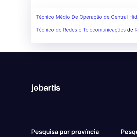
Técnico Médio De Operação de Central Híd
Técnico de Redes e Telecomunicações
de
Pesquisa por província
Pesqu