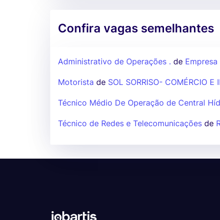
Confira vagas semelhantes
Administrativo de Operações .
de
Empresa 
Motorista
de
SOL SORRISO- COMÉRCIO E I
Técnico Médio De Operação de Central Híd
Técnico de Redes e Telecomunicações
de