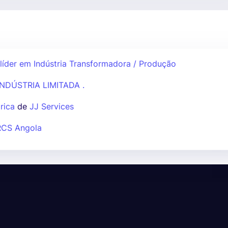
líder em Indústria Transformadora / Produção
NDÚSTRIA LIMITADA .
rica
de
JJ Services
RCS Angola