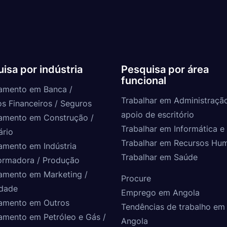
isa por indústria
Pesquisa por área
funcional
amento em Banca /
Trabalhar em Administraçã
os Financeiros / Seguros
apoio de escritório
amento em Construção /
Trabalhar em Informática e 
ário
Trabalhar em Recursos Hu
amento em Indústria
Trabalhar em Saúde
ormadora / Produção
amento em Marketing /
Procure
idade
Emprego em Angola
amento em Outros
Tendências de trabalho em
amento em Petróleo e Gás /
Angola