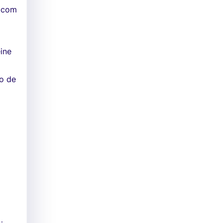
r com
eine
no de