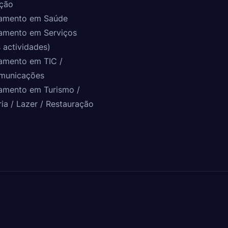
ção
amento em Saúde
amento em Serviços
 actividades)
amento em TIC /
municações
amento em Turismo /
ria / Lazer / Restauração