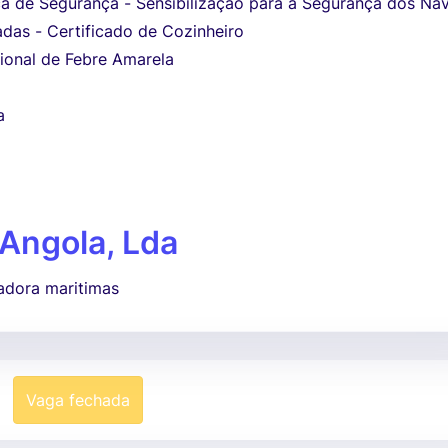
a de Segurança - Sensibilização para a Segurança dos Na
das - Certificado de Cozinheiro
cional de Febre Amarela
a
 Angola, Lda
adora maritimas
Vaga fechada