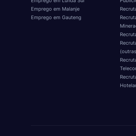
Emprego em Lunda Sul
Public
Emprego em Malanje
Recrut
Emprego em Gauteng
Recrut
Minera
Recrut
Recrut
(outras
Recrut
Teleco
Recrut
Hotela