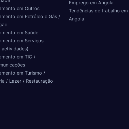
idade
Emprego em Angola
amento em Outros
Tendências de trabalho em
amento em Petróleo e Gás /
Angola
ção
amento em Saúde
amento em Serviços
 actividades)
amento em TIC /
municações
amento em Turismo /
ria / Lazer / Restauração