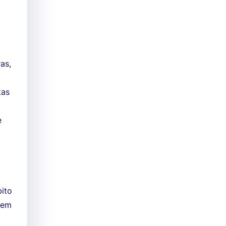
as,
tas
e
o
bito
 em