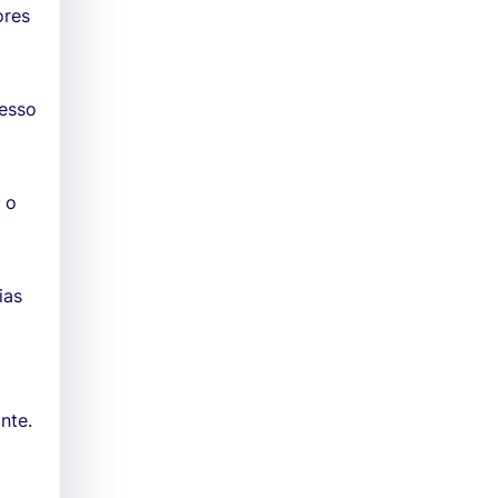
ores
cesso
 o
ias
nte.
à