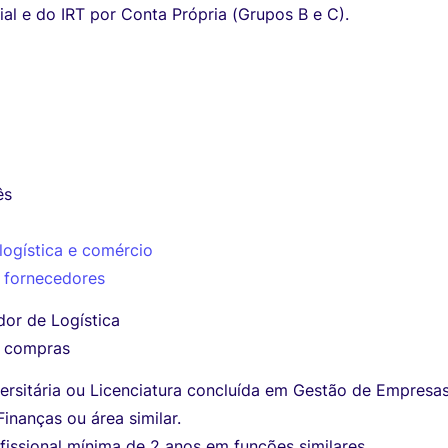
ial e do IRT por Conta Própria (Grupos B e C).
ês
logística e comércio
 fornecedores
or de Logística
e compras
ersitária ou Licenciatura concluída em Gestão de Empresas
Finanças ou área similar.
fissional mínima de 2 anos em funções similares.