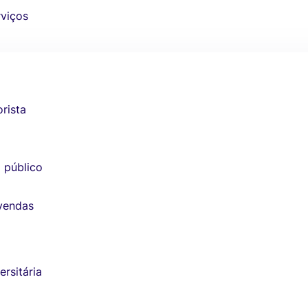
rviços
rista
 público
 vendas
ersitária