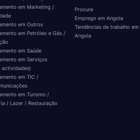
amento em Marketing /
Procure
idade
Emprego em Angola
amento em Outros
Tendências de trabalho em
amento em Petróleo e Gás /
Angola
ção
amento em Saúde
amento em Serviços
 actividades)
amento em TIC /
municações
amento em Turismo /
ria / Lazer / Restauração