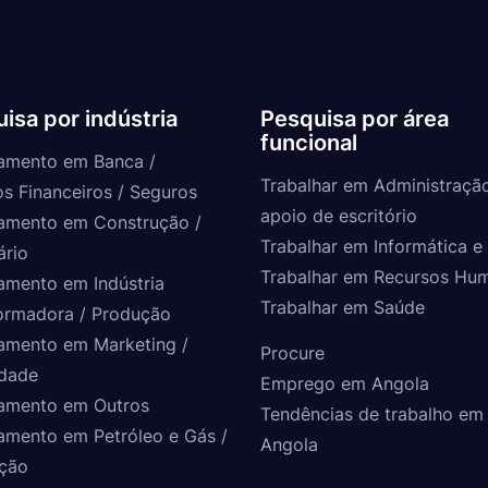
isa por indústria
Pesquisa por área
funcional
amento em Banca /
Trabalhar em Administraçã
os Financeiros / Seguros
apoio de escritório
amento em Construção /
Trabalhar em Informática e 
ário
Trabalhar em Recursos Hu
amento em Indústria
Trabalhar em Saúde
ormadora / Produção
amento em Marketing /
Procure
idade
Emprego em Angola
amento em Outros
Tendências de trabalho em
amento em Petróleo e Gás /
Angola
ção