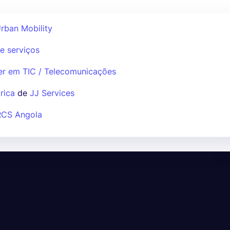
rban Mobility
e serviços
er em TIC / Telecomunicações
rica
de
JJ Services
RCS Angola