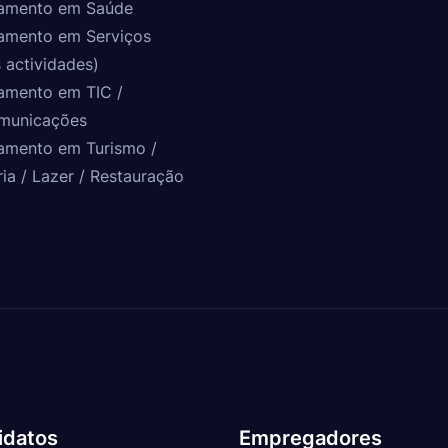
amento em Saúde
amento em Serviços
 actividades)
amento em TIC /
municações
amento em Turismo /
ria / Lazer / Restauração
idatos
Empregadores