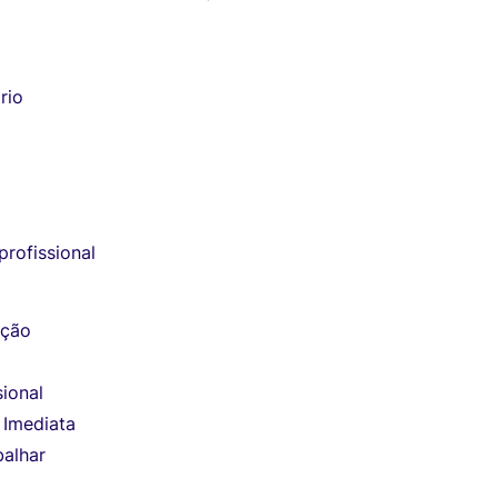
rio
rofissional
ução
ional
 Imediata
balhar