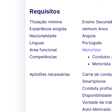
Requisitos
Titulação mínima
Ensino Secundá
Experiência exigida
nenhum Anos
Nacionalidade
Angola
Línguas
Português
Area funcional
Motorista
Competências
Condutor p
Motorista
Aptidões necessárias
Carta de cond
Smartphone
Conduta profiss
Disponibilidade
Vontade de tra
Auto-Motivado