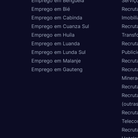
Emprego em Benguela
Serviç
Emprego em Bié
Recrut
Emprego em Cabinda
Imobili
Emprego em Cuanza Sul
Recrut
Emprego em Huíla
Transf
Emprego em Luanda
Recrut
Emprego em Lunda Sul
Public
Emprego em Malanje
Recrut
Emprego em Gauteng
Recrut
Minera
Recrut
Recrut
(outras
Recrut
Teleco
Recrut