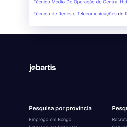
Técnico Médio De Operação de Central Híd
Técnico de Redes e Telecomunicações
de
Pesquisa por província
Pesqu
Emprego em Bengo
Recrut