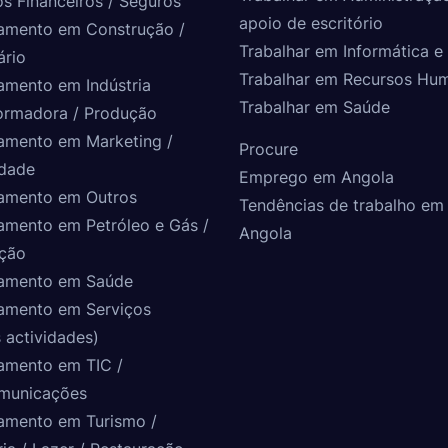
os Financeiros / Seguros
apoio de escritório
amento em Construção /
Trabalhar em Informática e 
ário
Trabalhar em Recursos Hu
amento em Indústria
Trabalhar em Saúde
ormadora / Produção
amento em Marketing /
Procure
idade
Emprego em Angola
amento em Outros
Tendências de trabalho em
amento em Petróleo e Gás /
Angola
ção
amento em Saúde
amento em Serviços
 actividades)
amento em TIC /
municações
amento em Turismo /