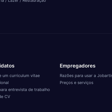
ria / Lazer / Restauração
idatos
Empregadores
e um curriculum vitae
Razões para usar a Jobarti
ional
Preços e serviços
para entrevista de trabalho
de CV