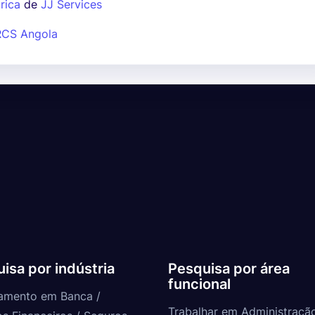
rica
de
JJ Services
RCS Angola
isa por indústria
Pesquisa por área
funcional
amento em Banca /
Trabalhar em Administraçã