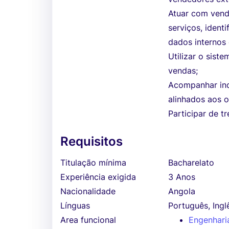
Atuar com vend
serviços, ident
dados internos
Utilizar o sis
vendas;
Acompanhar ind
alinhados aos o
Participar de t
Requisitos
Titulação mínima
Bacharelato
Experiência exigida
3 Anos
Nacionalidade
Angola
Línguas
Português, Ingl
Area funcional
Engenhari