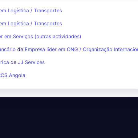
em Logística / Transportes
em Logística / Transportes
r em Serviços (outras actividades)
ancário
de
Empresa líder em ONG / Organização Internacio
rica
de
JJ Services
RCS Angola