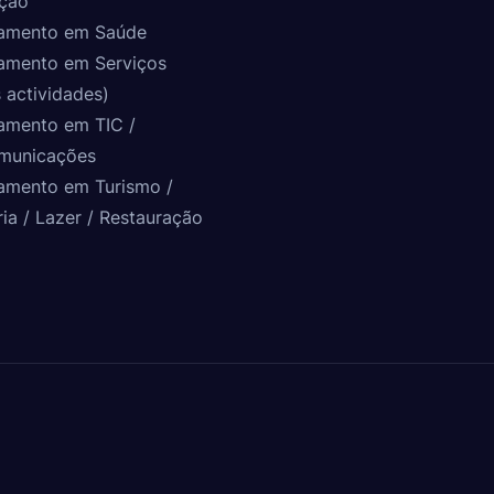
ção
amento em Saúde
amento em Serviços
 actividades)
amento em TIC /
municações
amento em Turismo /
ria / Lazer / Restauração