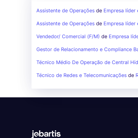
Assistente de Operações
de
Empresa líder 
Assistente de Operações
de
Empresa líder 
Vendedor/ Comercial (F/M)
de
Empresa líde
Gestor de Relacionamento e Compliance B
Técnico Médio De Operação de Central Híd
Técnico de Redes e Telecomunicações
de