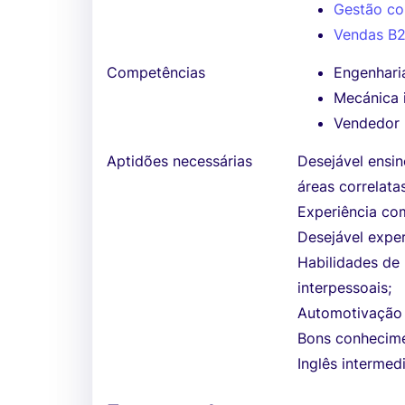
Gestão co
Vendas B
Competências
Engenhari
Mecánica i
Vendedor
Aptidões necessárias
Desejável ensi
áreas correlatas
Experiência com
Desejável exper
Habilidades de
interpessoais;
Automotivação 
Bons conhecime
Inglês intermedi