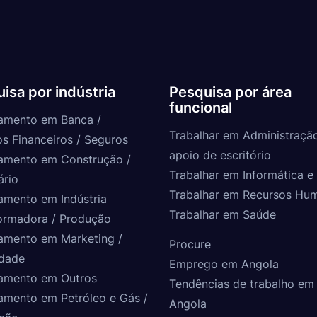
isa por indústria
Pesquisa por área
funcional
amento em Banca /
Trabalhar em Administraçã
os Financeiros / Seguros
apoio de escritório
amento em Construção /
Trabalhar em Informática e 
ário
Trabalhar em Recursos Hu
amento em Indústria
Trabalhar em Saúde
ormadora / Produção
amento em Marketing /
Procure
idade
Emprego em Angola
amento em Outros
Tendências de trabalho em
amento em Petróleo e Gás /
Angola