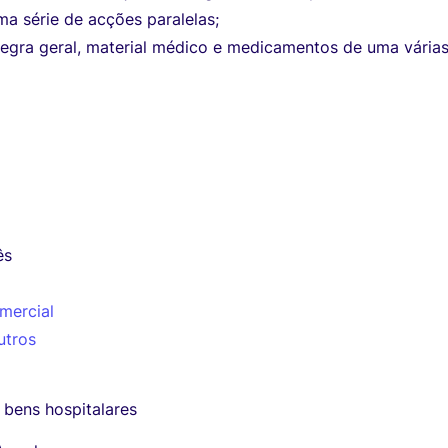
ma série de acções paralelas;
regra geral, material médico e medicamentos de uma vária
ês
mercial
utros
 bens hospitalares