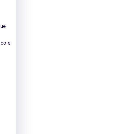
que
ico e