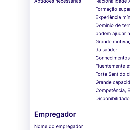
Aptidões necessárias
Nacionalidade 
Formação super
Experiência mín
Domínio de ter
podem ajudar n
Grande motivaç
da saúde;
Conhecimentos 
Fluentemente es
Forte Sentido d
Grande capacid
Competência, Ex
Disponibilidade
Empregador
Nome do empregador