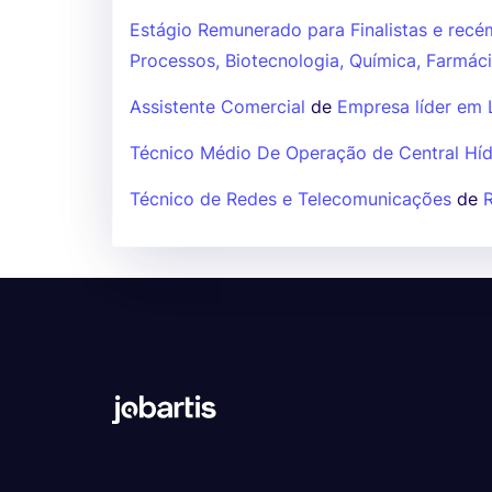
Estágio Remunerado para Finalistas e recé
Processos, Biotecnologia, Química, Farmác
Assistente Comercial
de
Empresa líder em L
Técnico Médio De Operação de Central Híd
Técnico de Redes e Telecomunicações
de