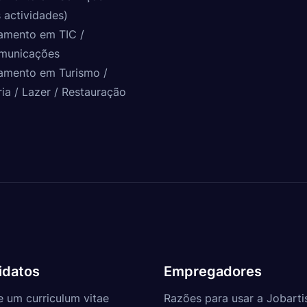
 actividades)
amento em TIC /
municações
amento em Turismo /
ria / Lazer / Restauração
idatos
Empregadores
e um curriculum vitae
Razões para usar a Jobarti