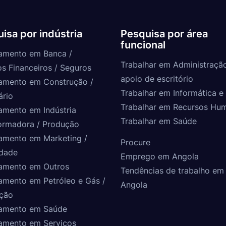
isa por indústria
Pesquisa por área
funcional
amento em Banca /
Trabalhar em Administraçã
os Financeiros / Seguros
apoio de escritório
amento em Construção /
Trabalhar em Informática e 
ário
Trabalhar em Recursos Hu
amento em Indústria
Trabalhar em Saúde
ormadora / Produção
amento em Marketing /
Procure
idade
Emprego em Angola
amento em Outros
Tendências de trabalho em
amento em Petróleo e Gás /
Angola
ção
amento em Saúde
amento em Serviços