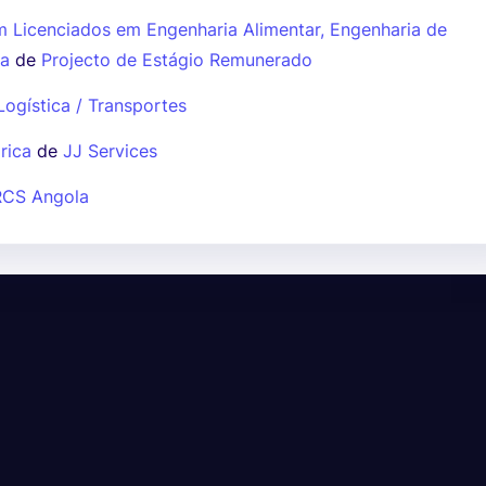
m Licenciados em Engenharia Alimentar, Engenharia de
ia
de
Projecto de Estágio Remunerado
ogística / Transportes
rica
de
JJ Services
RCS Angola