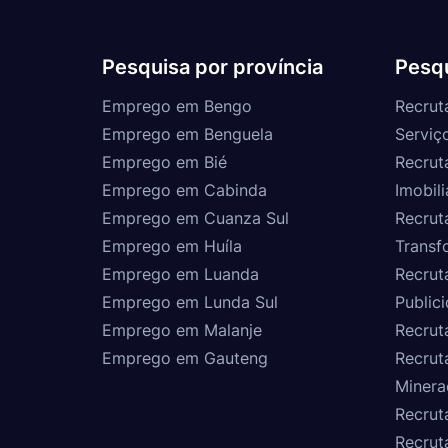
Pesquisa por província
Pesqu
Emprego em Bengo
Recrut
Emprego em Benguela
Serviç
Emprego em Bié
Recrut
Emprego em Cabinda
Imobili
Emprego em Cuanza Sul
Recrut
Emprego em Huíla
Transf
Emprego em Luanda
Recrut
Emprego em Lunda Sul
Public
Emprego em Malanje
Recrut
Emprego em Gauteng
Recrut
Minera
Recrut
Recrut