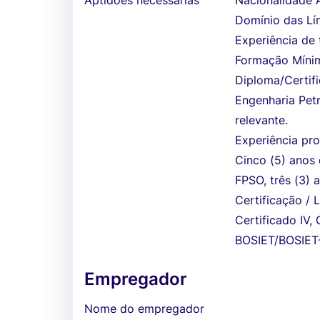
Aptidões necessárias
Nacionalidade 
Domínio das Lí
Experiência de t
Formação Mínim
Diploma/Certifi
Engenharia Pet
relevante.
Experiência pro
Cinco (5) anos
FPSO, três (3)
Certificação / 
Certificado IV,
BOSIET/BOSIET-
Empregador
Nome do empregador