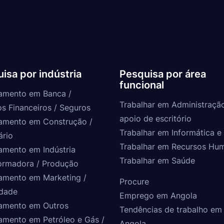
isa por indústria
Pesquisa por área
funcional
amento em Banca /
Trabalhar em Administraçã
os Financeiros / Seguros
apoio de escritório
amento em Construção /
Trabalhar em Informática e 
ário
Trabalhar em Recursos Hu
amento em Indústria
Trabalhar em Saúde
ormadora / Produção
amento em Marketing /
Procure
idade
Emprego em Angola
amento em Outros
Tendências de trabalho em
amento em Petróleo e Gás /
Angola