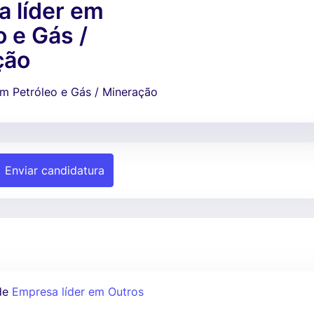
 líder em
o e Gás /
ção
em Petróleo e Gás / Mineração
Enviar candidatura
de
Empresa líder em Outros