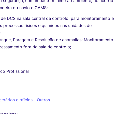
m segurança, com impacto mínimo ao ambiente, de acord
andeira do navio e CAMS;
 de DCS na sala central de controlo, para monitoramento e
s processos físicos e químicos nas unidades de
;
ranque, Paragem e Resolução de anomalias; Monitoramento
cessamento fora da sala de controlo;
co Profissional
perários e ofícios - Outros