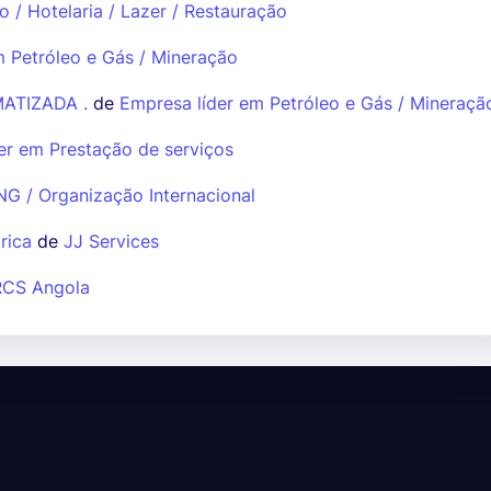
 / Hotelaria / Lazer / Restauração
m Petróleo e Gás / Mineração
ATIZADA .
de
Empresa líder em Petróleo e Gás / Mineraçã
er em Prestação de serviços
G / Organização Internacional
rica
de
JJ Services
RCS Angola