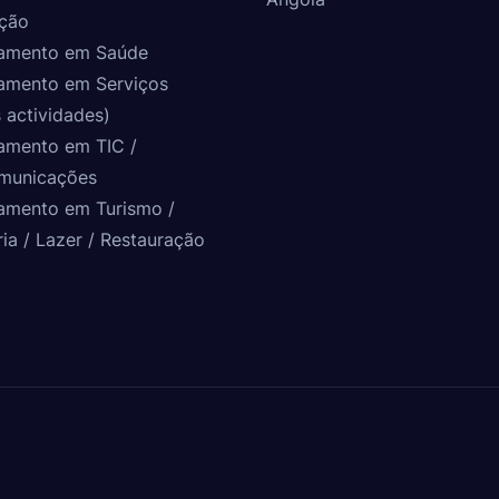
ção
amento em Saúde
amento em Serviços
 actividades)
amento em TIC /
municações
amento em Turismo /
ria / Lazer / Restauração