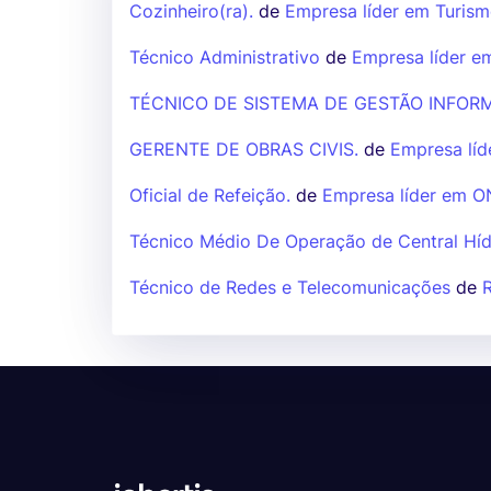
Cozinheiro(ra).
de
Empresa líder em Turismo
Técnico Administrativo
de
Empresa líder e
TÉCNICO DE SISTEMA DE GESTÃO INFORM
GERENTE DE OBRAS CIVIS.
de
Empresa líd
Oficial de Refeição.
de
Empresa líder em ON
Técnico Médio De Operação de Central Híd
Técnico de Redes e Telecomunicações
de