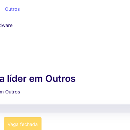
I - Outros
rdware
 líder em Outros
em Outros
Vaga fechada