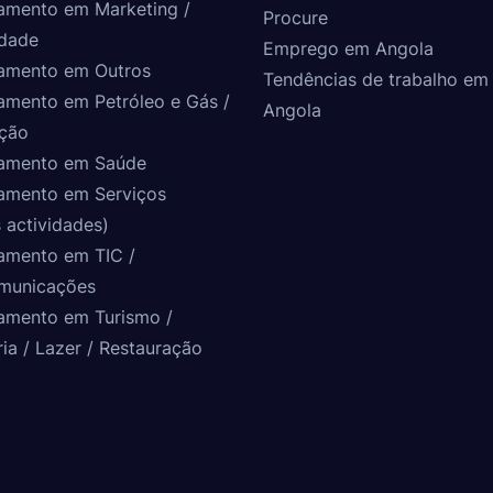
amento em Marketing /
Procure
idade
Emprego em Angola
amento em Outros
Tendências de trabalho em
amento em Petróleo e Gás /
Angola
ção
amento em Saúde
amento em Serviços
 actividades)
amento em TIC /
municações
amento em Turismo /
ria / Lazer / Restauração