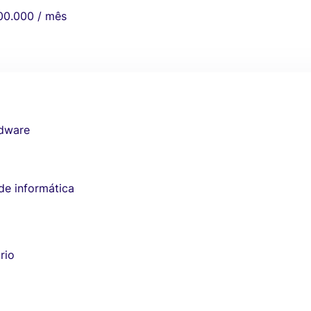
00.000 / mês
rdware
de informática
rio