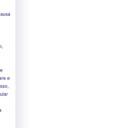
Causa
o,
de
are e
sso,
ular
a