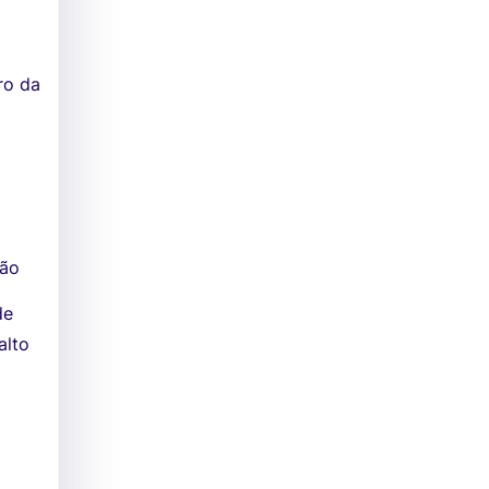
ro da
ção
de
alto