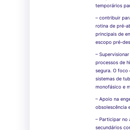
temporários par
– contribuir pa
rotina de pré-
principais de 
escopo pré-de
– Supervisionar
processos de hi
segura. O foco
sistemas de tu
monofásico e mu
– Apoio na eng
obsolescência 
– Participar n
secundários com