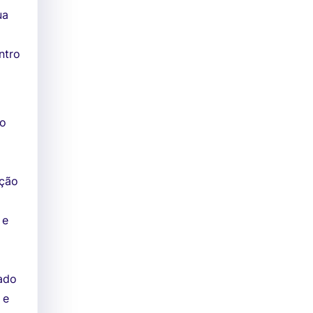
ua
ntro
ão
ição
 e
;
zado
 e