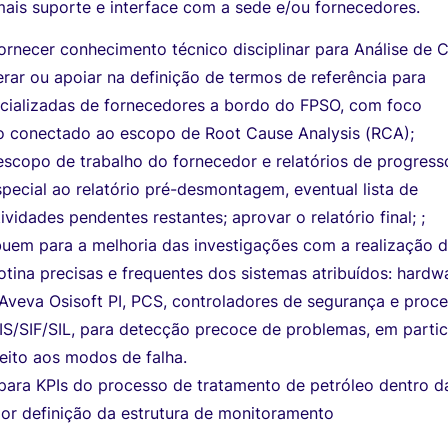
mais suporte e interface com a sede e/ou fornecedores.
fornecer conhecimento técnico disciplinar para Análise de 
erar ou apoiar na definição de termos de referência para
ecializadas de fornecedores a bordo do FPSO, com foco
o conectado ao escopo de Root Cause Analysis (RCA);
scopo de trabalho do fornecedor e relatórios de progress
ecial ao relatório pré-desmontagem, eventual lista de
ividades pendentes restantes; aprovar o relatório final; ;
uem para a melhoria das investigações com a realização 
otina precisas e frequentes dos sistemas atribuídos: hardw
Aveva Osisoft PI, PCS, controladores de segurança e proce
SIS/SIF/SIL, para detecção precoce de problemas, em partic
eito aos modos de falha.
 para KPIs do processo de tratamento de petróleo dentro d
por definição da estrutura de monitoramento