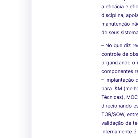
a eficácia e efi
disciplina, ap
manutenção não
de seus sistema
– No que diz re
controle de ob
organizando o 
componentes r
– Implantação d
para I&M (melho
Técnicas), MOC
direcionando es
TOR/SOW; entreg
validação de te
internamente é