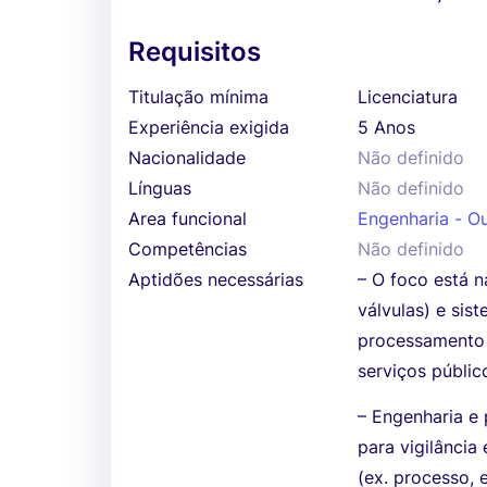
Requisitos
Titulação mínima
Licenciatura
Experiência exigida
5 Anos
Nacionalidade
Não definido
Línguas
Não definido
Area funcional
Engenharia - O
Competências
Não definido
Aptidões necessárias
– O foco está n
válvulas) e sis
processamento 
serviços públic
– Engenharia e
para vigilânci
(ex. processo, e