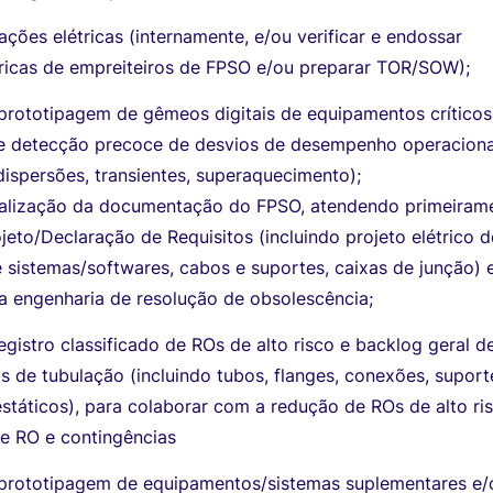
lações elétricas (internamente, e/ou verificar e endossar
tricas de empreiteiros de FPSO e/ou preparar TOR/SOW);
 prototipagem de gêmeos digitais de equipamentos críticos
a e detecção precoce de desvios de desempenho operaciona
, dispersões, transientes, superaquecimento);
tualização da documentação do FPSO, atendendo primeiram
jeto/Declaração de Requisitos (incluindo projeto elétrico d
 sistemas/softwares, cabos e suportes, caixas de junção) 
 a engenharia de resolução de obsolescência;
egistro classificado de ROs de alto risco e backlog geral d
s de tubulação (incluindo tubos, flanges, conexões, suport
táticos), para colaborar com a redução de ROs de alto ri
de RO e contingências
 prototipagem de equipamentos/sistemas suplementares e/