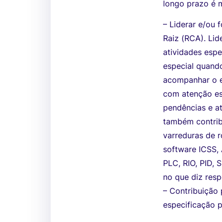
longo prazo é 
– Liderar e/ou 
Raiz (RCA). Lid
atividades esp
especial quand
acompanhar o e
com atenção esp
pendências e at
também contrib
varreduras de r
software ICSS, 
PLC, RIO, PID, 
no que diz resp
– Contribuição
especificação 