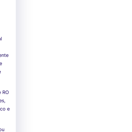
l
ente
e
e
e RO
es,
sco e
ou