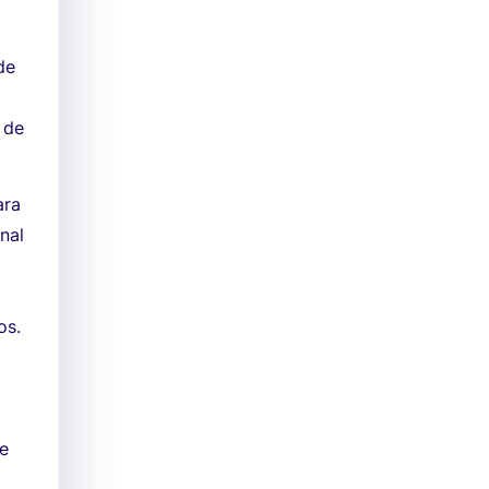
de
 de
ara
nal
os.
 e