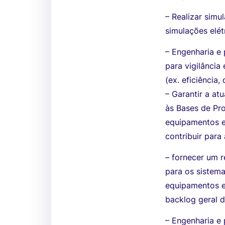
– Realizar simu
simulações elé
– Engenharia e
para vigilânci
(ex. eficiência
– Garantir a a
às Bases de Pro
equipamentos e
contribuir para
– fornecer um r
para os sistema
equipamentos es
backlog geral 
– Engenharia e