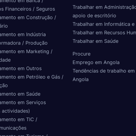
amento em Banca /
Trabalhar em Administraçã
os Financeiros / Seguros
apoio de escritório
amento em Construção /
Trabalhar em Informática e 
ário
Trabalhar em Recursos Hu
amento em Indústria
Trabalhar em Saúde
ormadora / Produção
amento em Marketing /
Procure
idade
Emprego em Angola
amento em Outros
Tendências de trabalho em
amento em Petróleo e Gás /
Angola
ção
amento em Saúde
amento em Serviços
 actividades)
amento em TIC /
municações