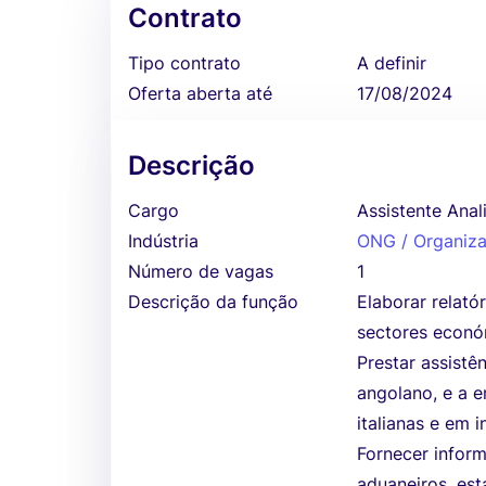
Contrato
Tipo contrato
A definir
Oferta aberta até
17/08/2024
Descrição
Cargo
Assistente Ana
Indústria
ONG / Organiza
Número de vagas
1
Descrição da função
Elaborar relató
sectores econó
Prestar assistê
angolano, e a 
italianas e em i
Fornecer infor
aduaneiros, est