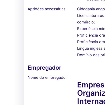
Aptidões necessárias
Cidadania angol
Licenciatura o
comércio;
Experiência mí
Proficiência ora
Proficiência ora
Língua inglesa e
Domínio das pri
Empregador
Nome do empregador
Empresa
Organi
Interna