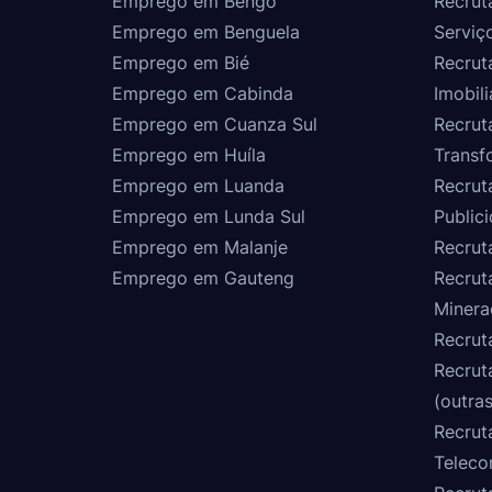
Emprego em Bengo
Recrut
Emprego em Benguela
Serviç
Emprego em Bié
Recrut
Emprego em Cabinda
Imobili
Emprego em Cuanza Sul
Recrut
Emprego em Huíla
Transf
Emprego em Luanda
Recrut
Emprego em Lunda Sul
Public
Emprego em Malanje
Recrut
Emprego em Gauteng
Recrut
Minera
Recrut
Recrut
(outras
Recrut
Teleco