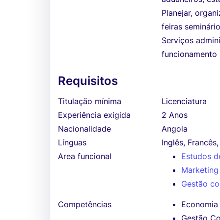
Planejar, orga
feiras seminári
Serviços admini
funcionamento r
Requisitos
Titulação mínima
Licenciatura
Experiência exigida
2 Anos
Nacionalidade
Angola
Línguas
Inglês, Francês,
Area funcional
Estudos d
Marketing
Gestão co
Competências
Economia
Gestão Co