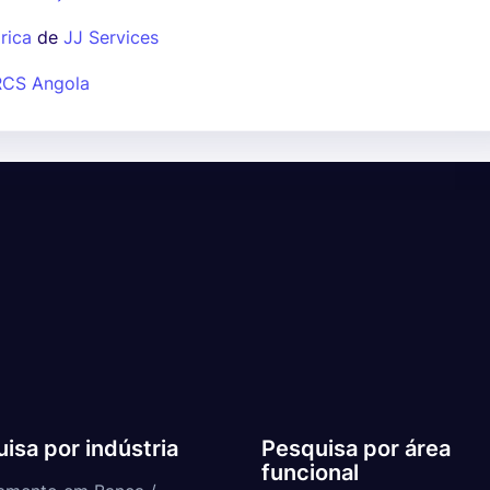
rica
de
JJ Services
RCS Angola
isa por indústria
Pesquisa por área
funcional