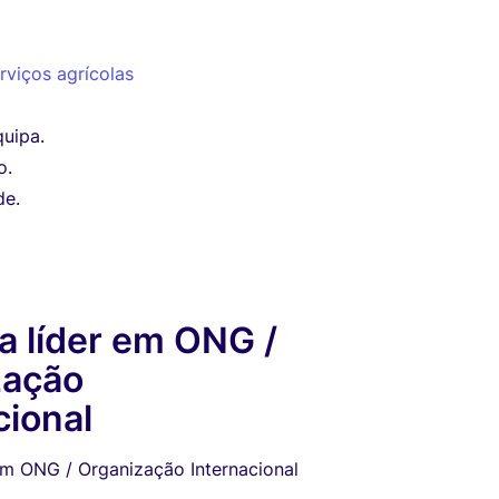
rviços agrícolas
quipa.
o.
de.
 líder em ONG /
zação
cional
em ONG / Organização Internacional