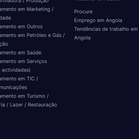
ormadora / Produção
amento em Marketing /
Procure
idade
Emprego em Angola
amento em Outros
Tendências de trabalho em
amento em Petróleo e Gás /
Angola
ção
amento em Saúde
amento em Serviços
 actividades)
amento em TIC /
municações
amento em Turismo /
ria / Lazer / Restauração