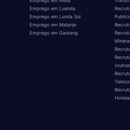
Emprego em Huíla
Transf
Emprego em Luanda
Recrut
Emprego em Lunda Sul
Public
Emprego em Malanje
Recrut
Emprego em Gauteng
Recrut
Minera
Recrut
Recrut
(outras
Recrut
Teleco
Recrut
Hotela