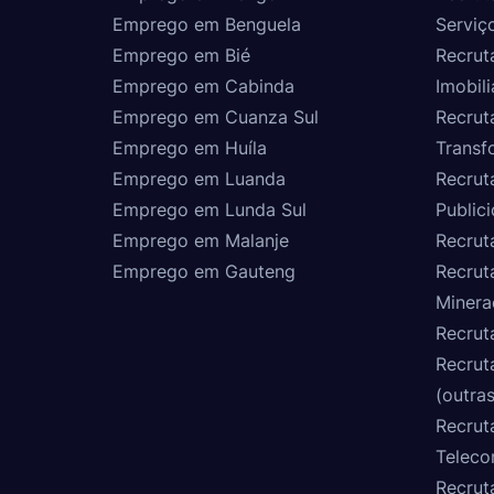
Emprego em Benguela
Serviç
Emprego em Bié
Recrut
Emprego em Cabinda
Imobili
Emprego em Cuanza Sul
Recrut
Emprego em Huíla
Transf
Emprego em Luanda
Recrut
Emprego em Lunda Sul
Public
Emprego em Malanje
Recrut
Emprego em Gauteng
Recrut
Minera
Recrut
Recrut
(outras
Recrut
Teleco
Recrut