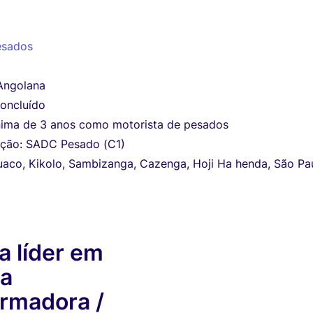
esados
Angolana
oncluído
nima de 3 anos como motorista de pesados
ução: SADC Pesado (C1)
uaco, Kikolo, Sambizanga, Cazenga, Hoji Ha henda, São Pa
 líder em
ia
rmadora /