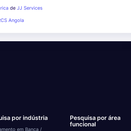
rica
de
JJ Services
RCS Angola
isa por indústria
Pesquisa por área
funcional
amento em Banca /