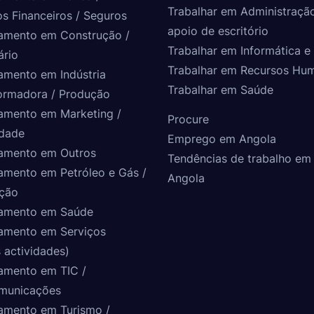
Trabalhar em Administraçã
os Financeiros / Seguros
apoio de escritório
amento em Construção /
Trabalhar em Informática e 
ário
Trabalhar em Recursos Hu
amento em Indústria
Trabalhar em Saúde
ormadora / Produção
amento em Marketing /
Procure
idade
Emprego em Angola
amento em Outros
Tendências de trabalho em
amento em Petróleo e Gás /
Angola
ção
amento em Saúde
amento em Serviços
 actividades)
amento em TIC /
municações
amento em Turismo /