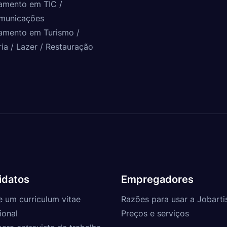
amento em TIC /
municações
amento em Turismo /
ria / Lazer / Restauração
idatos
Empregadores
e um curriculum vitae
Razões para usar a Jobarti
ional
Preços e serviços