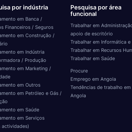
isa por indústria
Pesquisa por área
funcional
amento em Banca /
Trabalhar em Administraçã
os Financeiros / Seguros
apoio de escritório
amento em Construção /
Trabalhar em Informática e 
ário
Trabalhar em Recursos Hu
amento em Indústria
Trabalhar em Saúde
ormadora / Produção
amento em Marketing /
Procure
idade
Emprego em Angola
amento em Outros
Tendências de trabalho em
amento em Petróleo e Gás /
Angola
ção
amento em Saúde
amento em Serviços
 actividades)