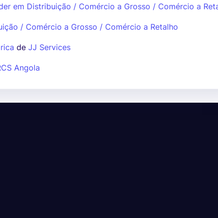
der em Distribuição / Comércio a Grosso / Comércio a Ret
uição / Comércio a Grosso / Comércio a Retalho
rica
de
JJ Services
RCS Angola