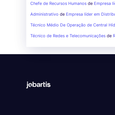
Chefe de Recursos Humanos
de
Empresa lí
Administrativo
de
Empresa líder em Distrib
Técnico Médio De Operação de Central Híd
Técnico de Redes e Telecomunicações
de