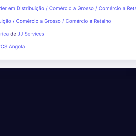
der em Distribuição / Comércio a Grosso / Comércio a Ret
uição / Comércio a Grosso / Comércio a Retalho
rica
de
JJ Services
RCS Angola