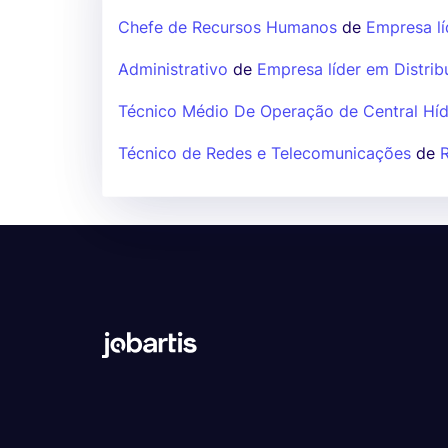
Chefe de Recursos Humanos
de
Empresa lí
Administrativo
de
Empresa líder em Distrib
Técnico Médio De Operação de Central Híd
Técnico de Redes e Telecomunicações
de