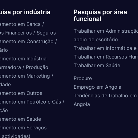
isa por indústria
Pesquisa por área
funcional
amento em Banca /
Trabalhar em Administraçã
os Financeiros / Seguros
apoio de escritório
amento em Construção /
Trabalhar em Informática e 
ário
Trabalhar em Recursos Hu
amento em Indústria
Trabalhar em Saúde
ormadora / Produção
amento em Marketing /
Procure
idade
Emprego em Angola
amento em Outros
Tendências de trabalho em
amento em Petróleo e Gás /
Angola
ção
amento em Saúde
amento em Serviços
 actividades)