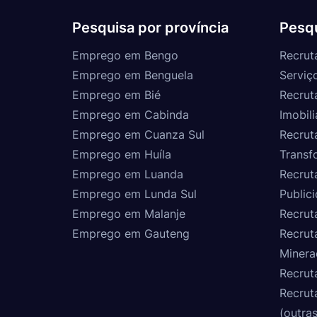
Pesquisa por província
Pesqu
Emprego em Bengo
Recrut
Emprego em Benguela
Serviç
Emprego em Bié
Recrut
Emprego em Cabinda
Imobili
Emprego em Cuanza Sul
Recrut
Emprego em Huíla
Transf
Emprego em Luanda
Recrut
Emprego em Lunda Sul
Public
Emprego em Malanje
Recrut
Emprego em Gauteng
Recrut
Minera
Recrut
Recrut
(outras