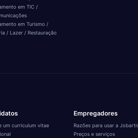
amento em TIC /
municações
amento em Turismo /
ria / Lazer / Restauração
idatos
Empregadores
e um curriculum vitae
Razões para usar a Jobarti
ional
Preços e serviços