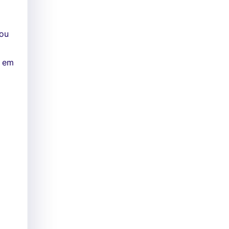
/ou
t em