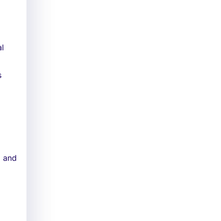
al
s
l and