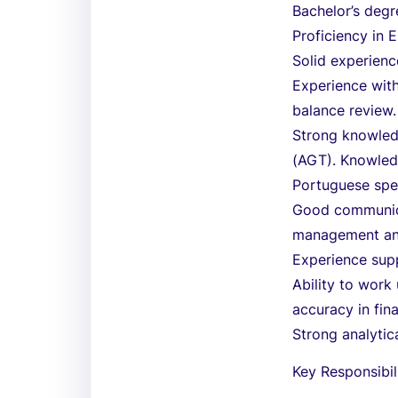
Bachelor’s degr
Proficiency in 
Solid experience
Experience with
balance review.
Strong knowledg
(AGT). Knowledg
Portuguese spea
Good communicat
management and
Experience supp
Ability to work
accuracy in fin
Strong analytica
Key Responsibil