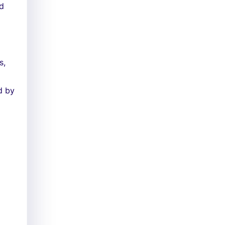
nd
s,
d by