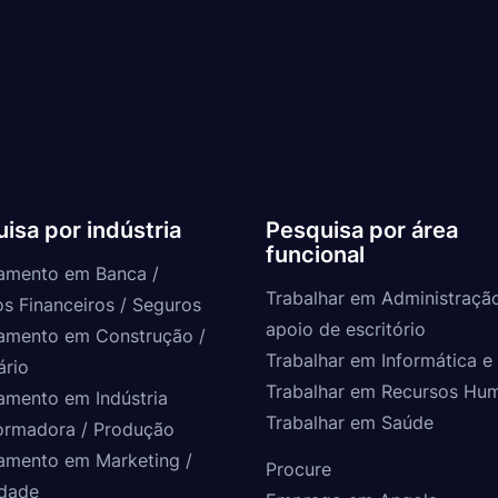
isa por indústria
Pesquisa por área
funcional
amento em Banca /
Trabalhar em Administraçã
os Financeiros / Seguros
apoio de escritório
amento em Construção /
Trabalhar em Informática e 
ário
Trabalhar em Recursos Hu
amento em Indústria
Trabalhar em Saúde
ormadora / Produção
amento em Marketing /
Procure
idade