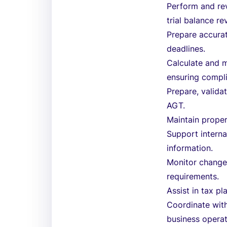
Perform and rev
trial balance re
Prepare accurat
deadlines.
Calculate and m
ensuring compli
Prepare, valida
AGT.
Maintain prope
Support interna
information.
Monitor changes
requirements.
Assist in tax p
Coordinate with
business operat