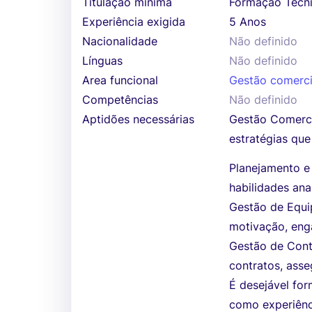
Titulação mínima
Formação Técni
Experiência exigida
5 Anos
Nacionalidade
Não definido
Línguas
Não definido
Area funcional
Gestão comerci
Competências
Não definido
Aptidões necessárias
Gestão Comerci
estratégias que
Planejamento e
habilidades an
Gestão de Equi
motivação, eng
Gestão de Cont
contratos, ass
É desejável fo
como experiênc