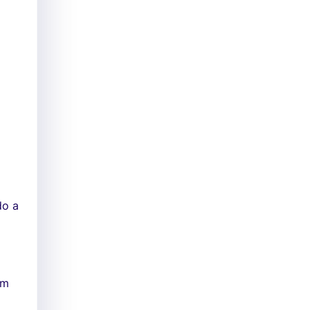
do a
em