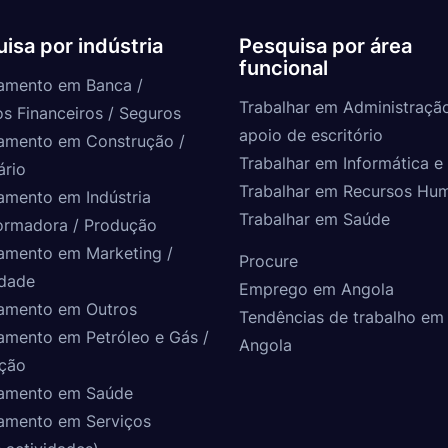
isa por indústria
Pesquisa por área
funcional
amento em Banca /
Trabalhar em Administraçã
os Financeiros / Seguros
apoio de escritório
amento em Construção /
Trabalhar em Informática e 
ário
Trabalhar em Recursos Hu
amento em Indústria
Trabalhar em Saúde
ormadora / Produção
amento em Marketing /
Procure
idade
Emprego em Angola
amento em Outros
Tendências de trabalho em
amento em Petróleo e Gás /
Angola
ção
amento em Saúde
amento em Serviços