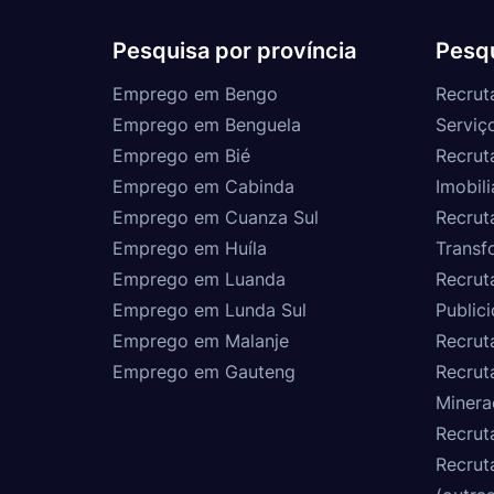
Pesquisa por província
Pesqu
Emprego em Bengo
Recrut
Emprego em Benguela
Serviç
Emprego em Bié
Recrut
Emprego em Cabinda
Imobili
Emprego em Cuanza Sul
Recrut
Emprego em Huíla
Transf
Emprego em Luanda
Recrut
Emprego em Lunda Sul
Public
Emprego em Malanje
Recrut
Emprego em Gauteng
Recrut
Minera
Recrut
Recrut