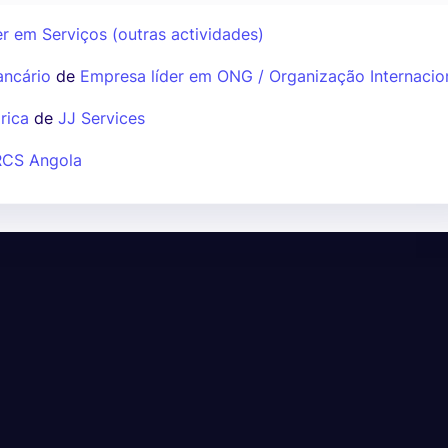
r em Serviços (outras actividades)
ancário
de
Empresa líder em ONG / Organização Internacio
rica
de
JJ Services
RCS Angola