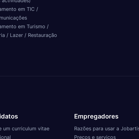
 actividades)
amento em TIC /
municações
amento em Turismo /
ria / Lazer / Restauração
idatos
Empregadores
e um curriculum vitae
Razões para usar a Jobarti
ional
Preços e serviços