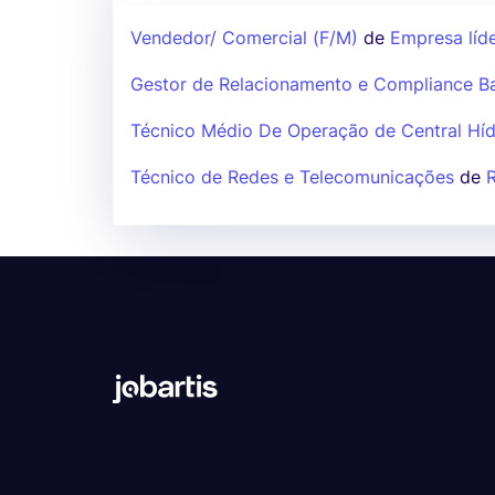
Vendedor/ Comercial (F/M)
de
Empresa líde
Gestor de Relacionamento e Compliance B
Técnico Médio De Operação de Central Híd
Técnico de Redes e Telecomunicações
de