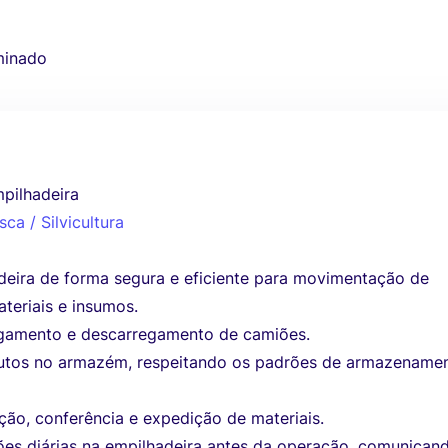
minado
pilhadeira
sca / Silvicultura
deira de forma segura e eficiente para movimentação de
teriais e insumos.
egamento e descarregamento de camiões.
utos no armazém, respeitando os padrões de armazename
eção, conferência e expedição de materiais.
ções diárias na empilhadeira antes da operação, comunican