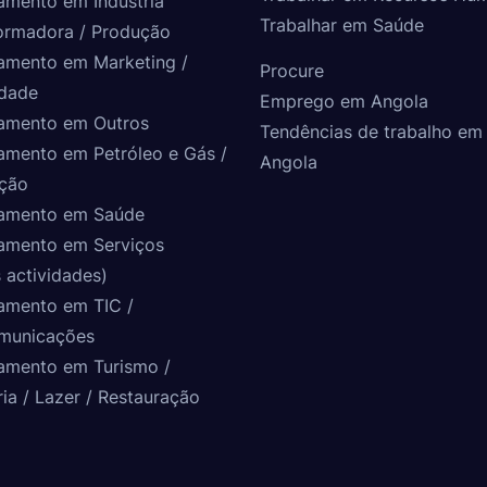
amento em Indústria
Trabalhar em Saúde
ormadora / Produção
amento em Marketing /
Procure
idade
Emprego em Angola
amento em Outros
Tendências de trabalho em
amento em Petróleo e Gás /
Angola
ção
amento em Saúde
amento em Serviços
 actividades)
amento em TIC /
municações
amento em Turismo /
ria / Lazer / Restauração