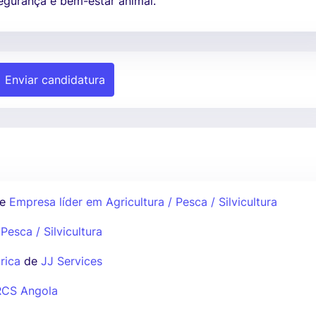
egurança e bem-estar animal.
Enviar candidatura
e
Empresa líder em Agricultura / Pesca / Silvicultura
Pesca / Silvicultura
rica
de
JJ Services
RCS Angola