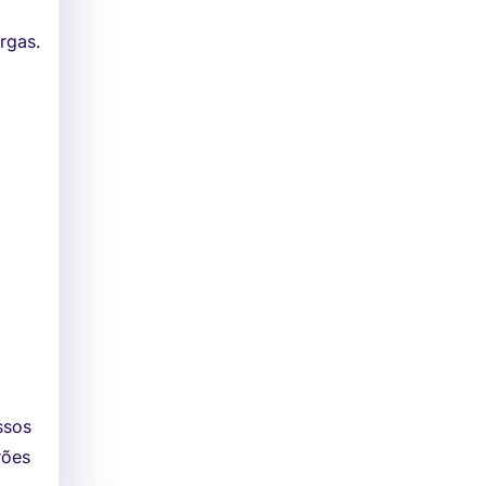
rgas.
ssos
rões