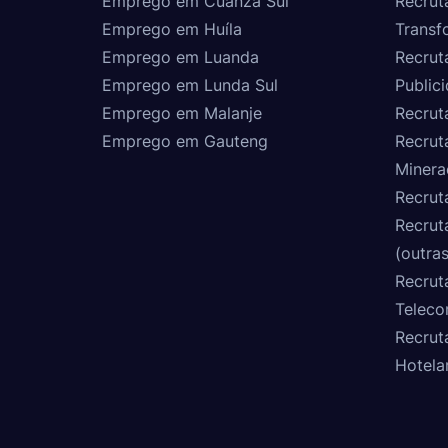
Emprego em Cuanza Sul
Recrut
Emprego em Huíla
Transf
Emprego em Luanda
Recrut
Emprego em Lunda Sul
Public
Emprego em Malanje
Recrut
Emprego em Gauteng
Recrut
Minera
Recrut
Recrut
(outras
Recrut
Teleco
Recrut
Hotela