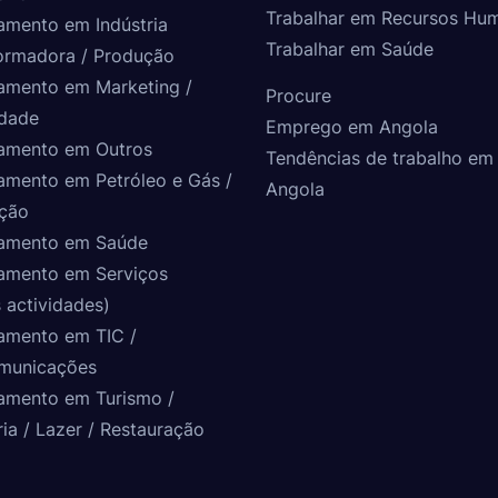
Trabalhar em Recursos Hu
amento em Indústria
Trabalhar em Saúde
ormadora / Produção
amento em Marketing /
Procure
idade
Emprego em Angola
amento em Outros
Tendências de trabalho em
amento em Petróleo e Gás /
Angola
ção
amento em Saúde
amento em Serviços
 actividades)
amento em TIC /
municações
amento em Turismo /
ria / Lazer / Restauração