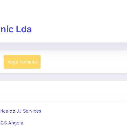
inic Lda
Vaga fechada
rica
de
JJ Services
RCS Angola