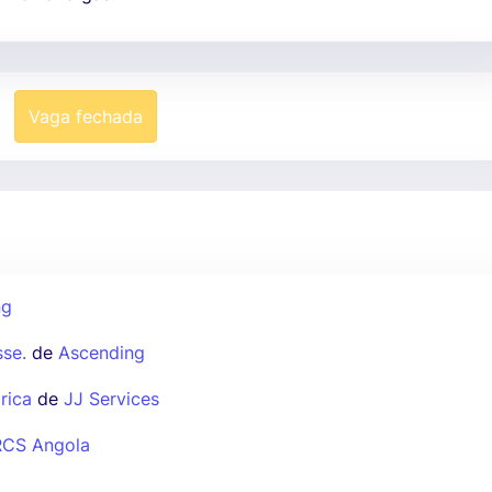
Vaga fechada
ng
se.
de
Ascending
rica
de
JJ Services
RCS Angola