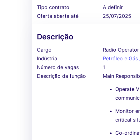
Tipo contrato
A definir
Oferta aberta até
25/07/2025
Descrição
Cargo
Radio Operator
Indústria
Petróleo e Gás
Número de vagas
1
Descrição da função
Main Responsibil
Operate VH
communica
Monitor e
critical si
Co-ordinat