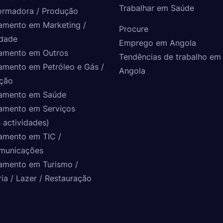
Trabalhar em Saúde
ormadora / Produção
amento em Marketing /
Procure
idade
Emprego em Angola
amento em Outros
Tendências de trabalho em
amento em Petróleo e Gás /
Angola
ção
amento em Saúde
amento em Serviços
 actividades)
amento em TIC /
municações
amento em Turismo /
ria / Lazer / Restauração