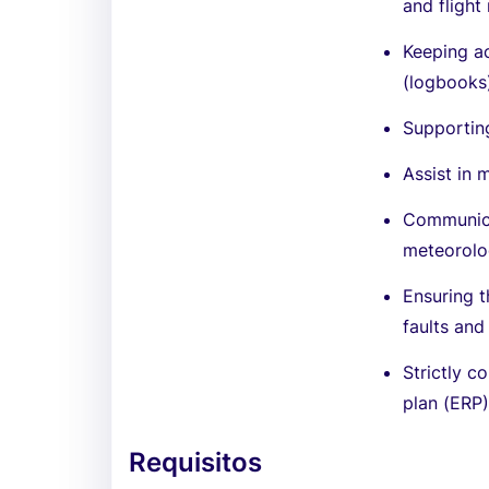
and flight
Keeping a
(logbooks
Supportin
Assist in 
Communica
meteorolog
Ensuring 
faults an
Strictly c
plan (ERP)
Requisitos