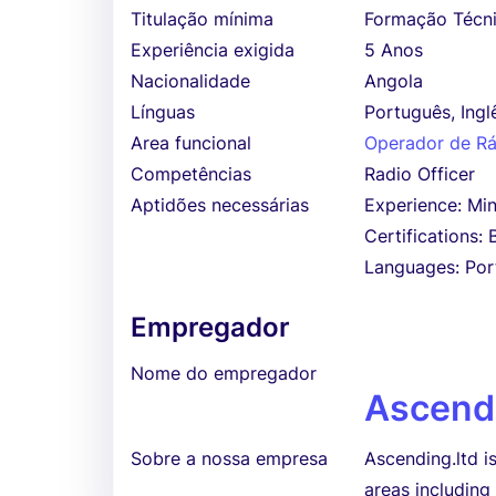
Titulação mínima
Formação Técni
Experiência exigida
5 Anos
Nacionalidade
Angola
Línguas
Português, Ingl
Area funcional
Operador de Rá
Competências
Radio Officer
Aptidões necessárias
Experience: Mi
Certifications:
Languages: Port
Empregador
Nome do empregador
Ascend
Sobre a nossa empresa
Ascending.ltd i
areas including 