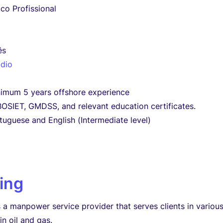
co Profissional
ês
dio
nimum 5 years offshore experience
 BOSIET, GMDSS, and relevant education certificates.
uguese and English (Intermediate level)
ing
s a manpower service provider that serves clients in variou
in oil and gas.