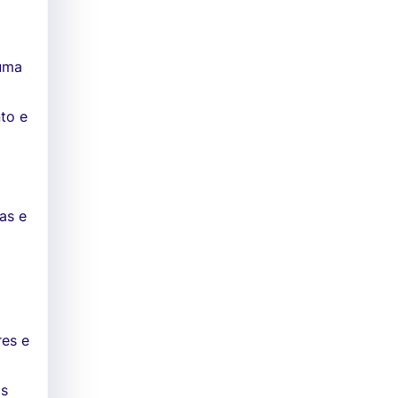
 uma
to e
e
as e
res e
os