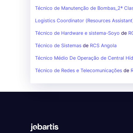
Técnico de Manutenção de Bombas_2ª Clas
Logistics Coordinator (Resources Assistant
Técnico de Hardware e sistema-Soyo
de
R
Técnico de Sistemas
de
RCS Angola
Técnico Médio De Operação de Central Híd
Técnico de Redes e Telecomunicações
de