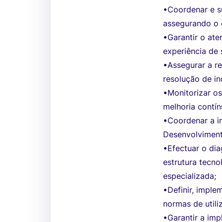
•Coordenar e su
assegurando o 
•Garantir o at
experiência de 
•Assegurar a re
resolução de in
•Monitorizar o
melhoria contín
•Coordenar a i
Desenvolviment
•Efectuar o dia
estrutura tecno
especializada;
•Definir, imple
normas de utili
•Garantir a im