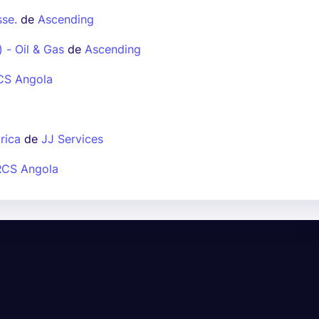
se.
de
Ascending
) - Oil & Gas
de
Ascending
CS Angola
rica
de
JJ Services
RCS Angola