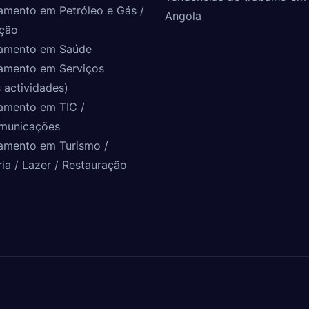
amento em Petróleo e Gás /
Angola
ção
amento em Saúde
amento em Serviços
 actividades)
amento em TIC /
municações
amento em Turismo /
ria / Lazer / Restauração