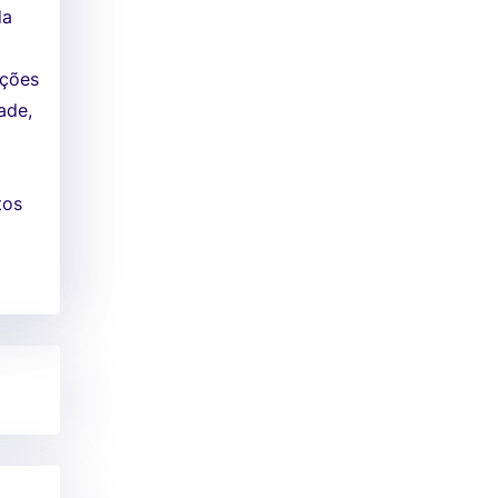
da
uções
ade,
tos