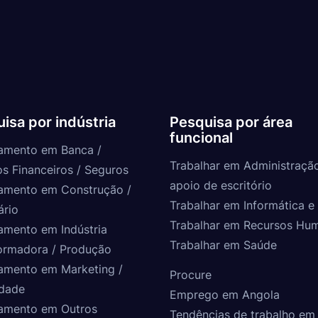
isa por indústria
Pesquisa por área
funcional
amento em Banca /
Trabalhar em Administraçã
os Financeiros / Seguros
apoio de escritório
amento em Construção /
Trabalhar em Informática e 
ário
Trabalhar em Recursos Hu
amento em Indústria
Trabalhar em Saúde
ormadora / Produção
amento em Marketing /
Procure
idade
Emprego em Angola
amento em Outros
Tendências de trabalho em