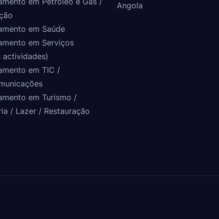
amento em Petróleo e Gás /
Angola
ção
amento em Saúde
amento em Serviços
 actividades)
amento em TIC /
municações
amento em Turismo /
ria / Lazer / Restauração