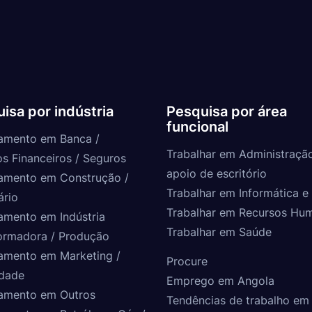
isa por indústria
Pesquisa por área
funcional
amento em Banca /
Trabalhar em Administraçã
os Financeiros / Seguros
apoio de escritório
amento em Construção /
Trabalhar em Informática e 
ário
Trabalhar em Recursos Hu
amento em Indústria
Trabalhar em Saúde
ormadora / Produção
amento em Marketing /
Procure
idade
Emprego em Angola
amento em Outros
Tendências de trabalho em