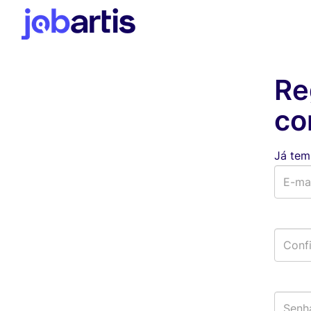
Re
co
Já tem