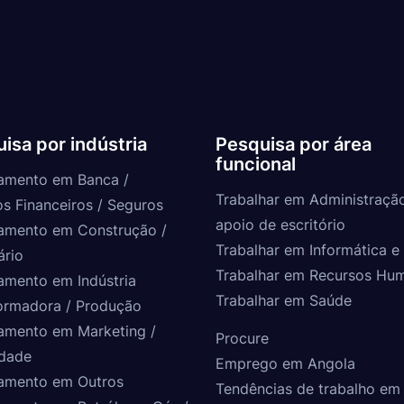
isa por indústria
Pesquisa por área
funcional
amento em Banca /
Trabalhar em Administraçã
os Financeiros / Seguros
apoio de escritório
amento em Construção /
Trabalhar em Informática e 
ário
Trabalhar em Recursos Hu
amento em Indústria
Trabalhar em Saúde
ormadora / Produção
amento em Marketing /
Procure
idade
Emprego em Angola
amento em Outros
Tendências de trabalho em