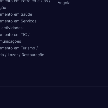
amento em Petróleo e Gás /
Angola
ção
amento em Saúde
amento em Serviços
 actividades)
amento em TIC /
municações
amento em Turismo /
ria / Lazer / Restauração