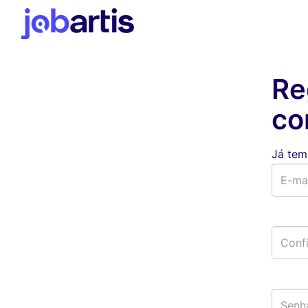
Re
co
Já tem